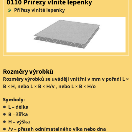
0110 Přířezy vlnité lepenky
Přířezy vlnité lepenky
Rozměry výrobků
Rozměry výrobků se uvádějí vnitřní v mm v pořadí L ×
B × H, nebo L × B × H/v , nebo L × B × H/o
Symboly
:
L – délka
B – šířka
H – výška
/v – přesah odnímatelného víka nebo dna