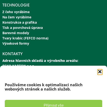
TECHNOLOGIE
Z čeho vyrábíme
Na čem vyrábíme
Konstrukce a grafika
Tisk a povrchová úprava
Barevné modely
Tvary krabic (FEFCO norma)
Výsekové formy
KONTAKTY
Adresa hlavních skladů a výrobního areálu
:
PEKO KARTON s.r.o.
Nádražní 161
582 63 Ždírec nad Doubravou
Používáme cookies k optimalizaci našich
webových stránek a našich služeb.
NÁŠ KONTAKT
Příjmout vše