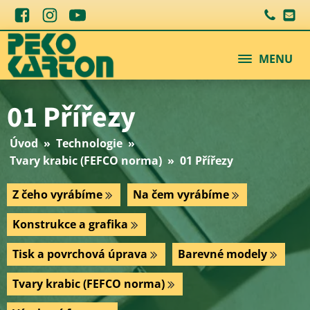
MENU
01 Přířezy
Úvod
»
Technologie
»
Tvary krabic (FEFCO norma)
»
01 Přířezy
Z čeho vyrábíme
Na čem vyrábíme
Konstrukce a grafika
Tisk a povrchová úprava
Barevné modely
Tvary krabic (FEFCO norma)