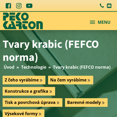
MENU
Tvary krabic (FEFCO
norma)
Úvod
»
Technologie
»
Tvary krabic (FEFCO norma)
Z čeho vyrábíme
Na čem vyrábíme
Konstrukce a grafika
Tisk a povrchová úprava
Barevné modely
Výsekové formy