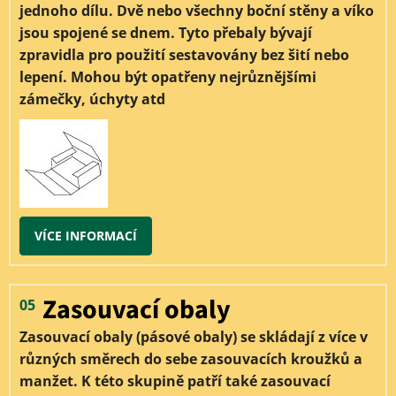
jednoho dílu. Dvě nebo všechny boční stěny a víko
jsou spojené se dnem. Tyto přebaly bývají
zpravidla pro použití sestavovány bez šití nebo
lepení. Mohou být opatřeny nejrůznějšími
zámečky, úchyty atd
VÍCE INFORMACÍ
Zasouvací obaly
05
Zasouvací obaly (pásové obaly) se skládají z více v
různých směrech do sebe zasouvacích kroužků a
manžet. K této skupině patří také zasouvací