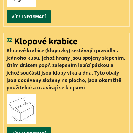
VÍCE INFORMACÍ
Klopové krabice
02
Klopové krabice (klopovky) sestávají zpravidla z
jednoho kusu, jehož hrany jsou spojeny slepením,
šitím drátem popř. zalepením lepící páskou a
jehož součástí jsou klopy víka a dna. Tyto obaly
jsou dodávány složeny na plocho, jsou okamžitě
použitelné a uzavírají se klopami