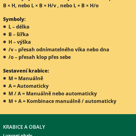
B × H, nebo L × B × H/v , nebo L × B × H/o
Symboly
:
L – délka
B – šířka
H – výška
/v – přesah odnímatelného víka nebo dna
/o – přesah klop přes sebe
Sestavení krabice:
M = Manuálně
A = Automaticky
M / A = Manuálně nebo automaticky
M + A = Kombinace manuálně / automaticky
KRABICE A OBALY
Luxusní obaly