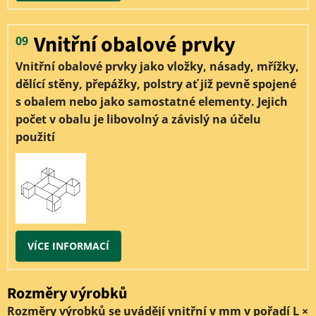
Vnitřní obalové prvky
09
Vnitřní obalové prvky jako vložky, násady, mřížky,
dělící stěny, přepážky, polstry ať již pevně spojené
s obalem nebo jako samostatné elementy. Jejich
počet v obalu je libovolný a závislý na účelu
použití
VÍCE INFORMACÍ
Rozměry výrobků
Rozměry výrobků se uvádějí vnitřní v mm v pořadí L ×